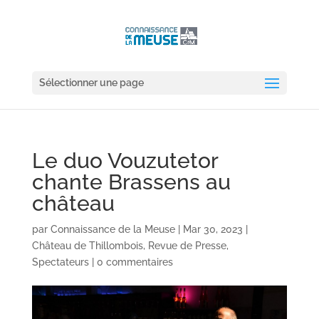
Sélectionner une page
Le duo Vouzutetor
chante Brassens au
château
par
Connaissance de la Meuse
|
Mar 30, 2023
|
Château de Thillombois
,
Revue de Presse
,
Spectateurs
|
0 commentaires