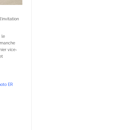
invitation
 le
dimanche
mier vice-
et
hoto ER