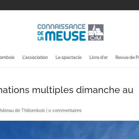
lombois
L'association
Le spectacle
Livre d'or
Revue de P
nimations multiples dimanche au
hâteau de Thillombois
|
0 commentaires