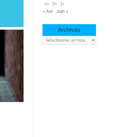
29
30
31
« Avr
Juin »
Archives
Archives