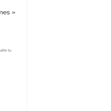
mes »
uête tu