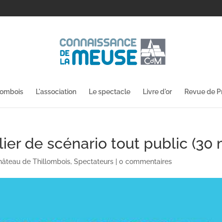
lombois
L'association
Le spectacle
Livre d'or
Revue de P
er de scénario tout public (30 
hâteau de Thillombois
,
Spectateurs
|
0 commentaires