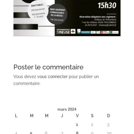
Poster le commentaire
Vous devez
vous connecter
pour publier un
commentaire.
mars 2024
L
M
M
J
V
S
D
1
2
3
4
5
6
7
8
9
10