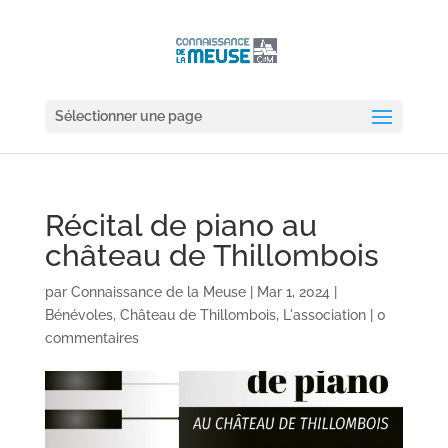
Sélectionner une page
Récital de piano au
château de Thillombois
par
Connaissance de la Meuse
|
Mar 1, 2024
|
Bénévoles
,
Château de Thillombois
,
L'association
|
0
commentaires