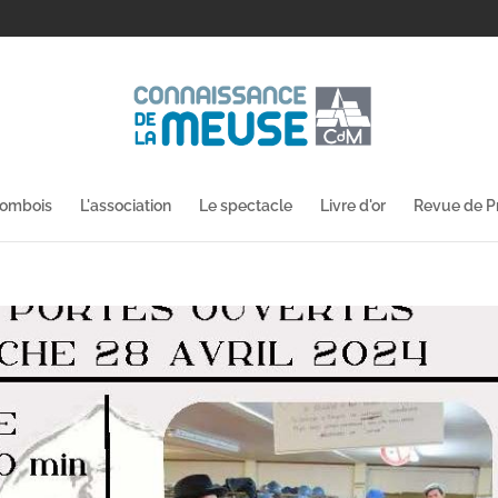
lombois
L'association
Le spectacle
Livre d'or
Revue de P