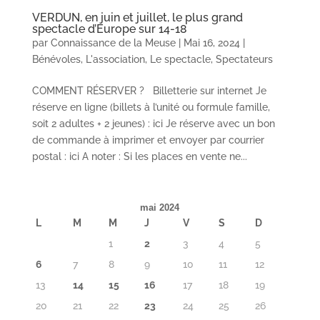
VERDUN, en juin et juillet, le plus grand
spectacle d’Europe sur 14-18
par
Connaissance de la Meuse
|
Mai 16, 2024
|
Bénévoles
,
L'association
,
Le spectacle
,
Spectateurs
COMMENT RÉSERVER ? Billetterie sur internet Je
réserve en ligne (billets à l’unité ou formule famille,
soit 2 adultes + 2 jeunes) : ici Je réserve avec un bon
de commande à imprimer et envoyer par courrier
postal : ici A noter : Si les places en vente ne...
mai 2024
L
M
M
J
V
S
D
1
2
3
4
5
6
7
8
9
10
11
12
13
14
15
16
17
18
19
20
21
22
23
24
25
26