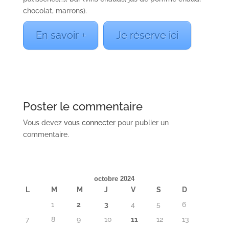
chocolat, marrons).
En savoir +
Je réserve ici
Poster le commentaire
Vous devez
vous connecter
pour publier un
commentaire.
octobre 2024
L
M
M
J
V
S
D
1
2
3
4
5
6
7
8
9
10
11
12
13