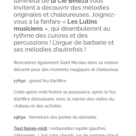
lumineux de
la Cie Beleza
vous
invitent à découvrir des mélodies
originales et chaleureuses. Joignez-
vous à la fanfare «
Les Lutins
musiciens
», qui déambuleront au
rythme des cuivres et des
percussions ! L’orgue de barbarie et
ses mélodies d’autrefois !
Rencontrez également Saint Nicolas dans sa maison
décorée pour des moments magiques et chaleureux.
17h30
: grand feu d’artifice.
Cette après-midi festive se poursuivra, après le feu
d’artifice éblouissant, avec la reprise des visites du
château et des activités.
19h30
: fermeture des portes du domaine.
Tout l’après-midi
:
restauration rapide (gaufres,
pâtisseries,…), bar (vins chauds, jus de pomme chaud,