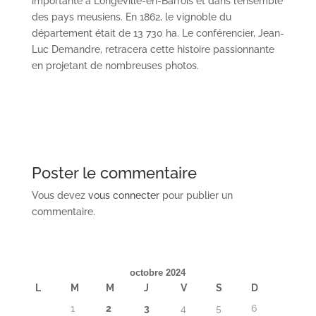
importante à Longeville-en-Barrois et dans l’ensemble
des pays meusiens. En 1862, le vignoble du
département était de 13 730 ha. Le conférencier, Jean-
Luc Demandre, retracera cette histoire passionnante
en projetant de nombreuses photos.
Poster le commentaire
Vous devez
vous connecter
pour publier un
commentaire.
octobre 2024
L
M
M
J
V
S
D
1
2
3
4
5
6