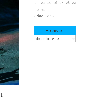
23
24
25
26
27
28
29
30
31
« Nov
Jan »
Archives
Archives
t