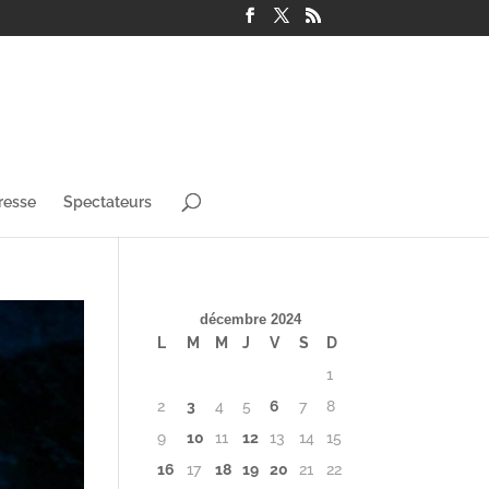
resse
Spectateurs
décembre 2024
L
M
M
J
V
S
D
1
2
3
4
5
6
7
8
9
10
11
12
13
14
15
16
17
18
19
20
21
22