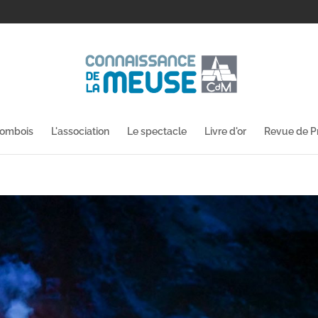
lombois
L'association
Le spectacle
Livre d'or
Revue de P