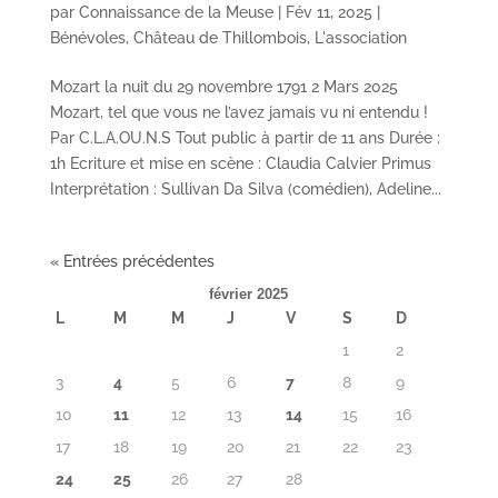
par
Connaissance de la Meuse
|
Fév 11, 2025
|
Bénévoles
,
Château de Thillombois
,
L'association
Mozart la nuit du 29 novembre 1791 2 Mars 2025
Mozart, tel que vous ne l’avez jamais vu ni entendu !
Par C.L.A.OU.N.S Tout public à partir de 11 ans Durée :
1h Ecriture et mise en scène : Claudia Calvier Primus
Interprétation : Sullivan Da Silva (comédien), Adeline...
« Entrées précédentes
février 2025
L
M
M
J
V
S
D
1
2
3
4
5
6
7
8
9
10
11
12
13
14
15
16
17
18
19
20
21
22
23
24
25
26
27
28