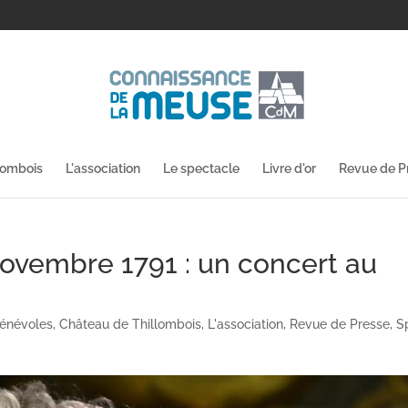
lombois
L'association
Le spectacle
Livre d'or
Revue de P
 novembre 1791 : un concert au
énévoles
,
Château de Thillombois
,
L'association
,
Revue de Presse
,
S