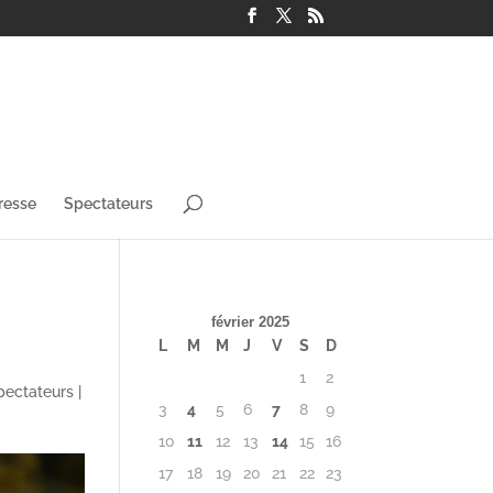
resse
Spectateurs
février 2025
L
M
M
J
V
S
D
1
2
pectateurs
|
3
4
5
6
7
8
9
10
11
12
13
14
15
16
17
18
19
20
21
22
23