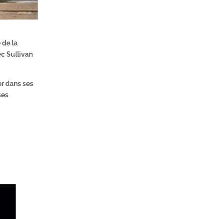
 de la
ec Sullivan
er dans ses
ses