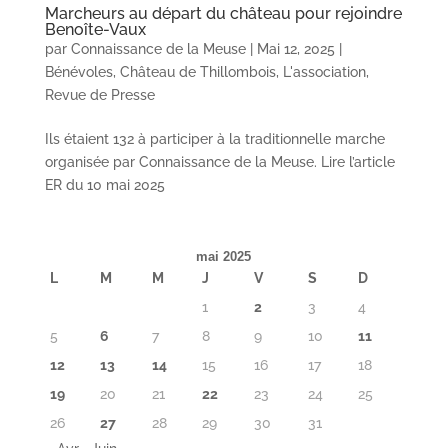
Marcheurs au départ du château pour rejoindre
Benoîte-Vaux
par
Connaissance de la Meuse
|
Mai 12, 2025
|
Bénévoles
,
Château de Thillombois
,
L'association
,
Revue de Presse
Ils étaient 132 à participer à la traditionnelle marche
organisée par Connaissance de la Meuse. Lire l’article
ER du 10 mai 2025
mai 2025
L
M
M
J
V
S
D
1
2
3
4
5
6
7
8
9
10
11
12
13
14
15
16
17
18
19
20
21
22
23
24
25
26
27
28
29
30
31