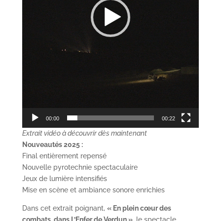
00:00
00:22
Extrait vidéo à découvrir dès maintenant
Nouveautés 2025 :
Final entièrement repensé
Nouvelle pyrotechnie spectaculaire
Jeux de lumière intensifiés
Mise en scène et ambiance sonore enrichies
Dans cet extrait poignant,
« En plein cœur des
combats, dans L’Enfer de Verdun »
, le spectacle