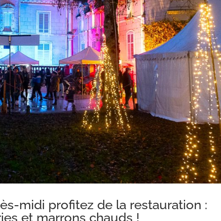
-midi profitez de la restauration :
ries et marrons chauds !