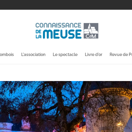
lombois
L'association
Le spectacle
Livre d'or
Revue de P