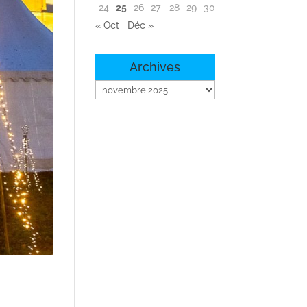
24
25
26
27
28
29
30
« Oct
Déc »
Archives
Archives