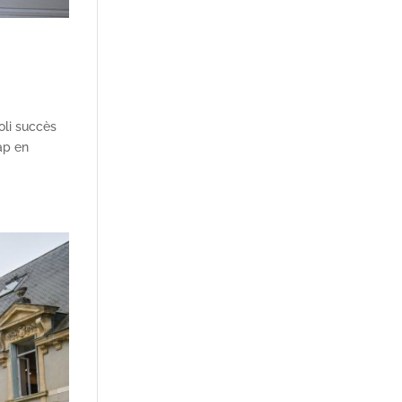
oli succès
ap en