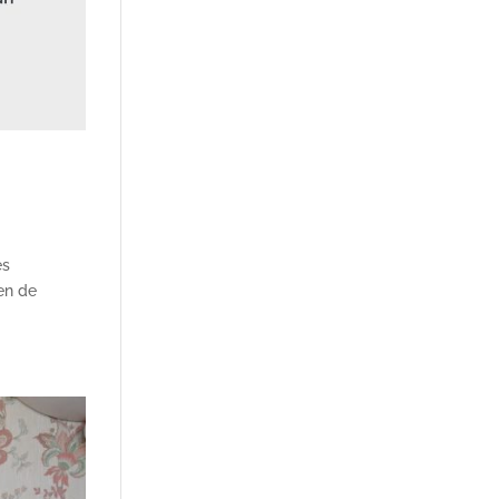
es
en de