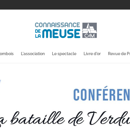
lombois
L'association
Le spectacle
Livre d'or
Revue de P