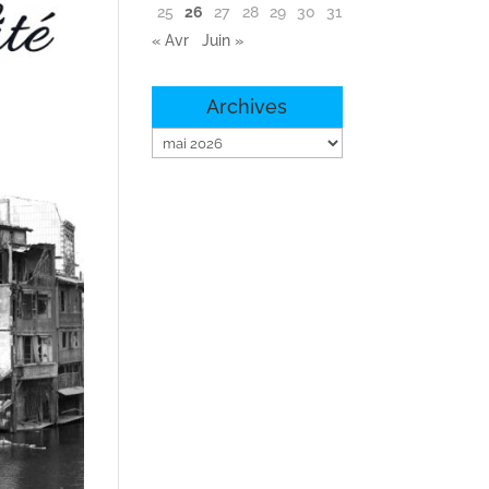
25
26
27
28
29
30
31
« Avr
Juin »
Archives
Archives