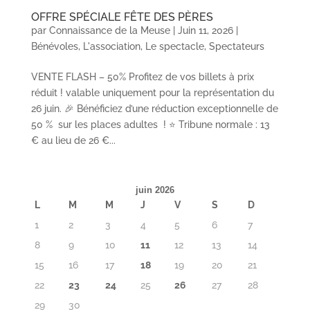
OFFRE SPÉCIALE FÊTE DES PÈRES
par
Connaissance de la Meuse
|
Juin 11, 2026
|
Bénévoles
,
L'association
,
Le spectacle
,
Spectateurs
VENTE FLASH – 50% Profitez de vos billets à prix
réduit ! valable uniquement pour la représentation du
26 juin. 🎉 Bénéficiez d’une réduction exceptionnelle de
50 % sur les places adultes ! ⭐ Tribune normale : 13
€ au lieu de 26 €...
juin 2026
L
M
M
J
V
S
D
1
2
3
4
5
6
7
8
9
10
11
12
13
14
15
16
17
18
19
20
21
22
23
24
25
26
27
28
29
30