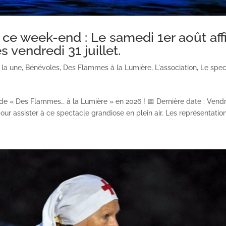
 ce week-end : Le samedi 1er août aff
s vendredi 31 juillet.
 la une
,
Bénévoles
,
Des Flammes à la Lumière
,
L'association
,
Le spec
n de « Des Flammes… à la Lumière » en 2026 ! 📅 Dernière date : Vend
 pour assister à ce spectacle grandiose en plein air. Les représentations