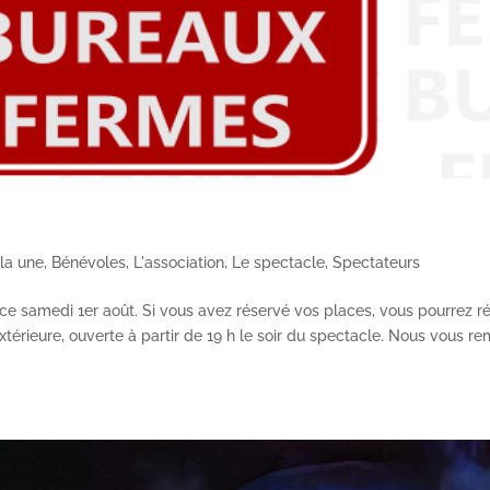
 la une
,
Bénévoles
,
L'association
,
Le spectacle
,
Spectateurs
e samedi 1er août. Si vous avez réservé vos places, vous pourrez r
 extérieure, ouverte à partir de 19 h le soir du spectacle. Nous vous r