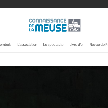
lombois
L'association
Le spectacle
Livre d'or
Revue de P