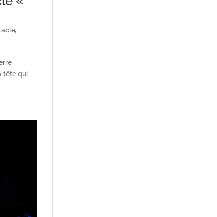
le «
tacle
,
erre
 tête qui