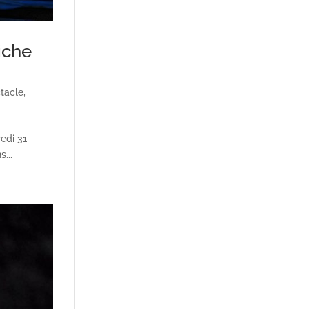
iche
tacle
,
redi 31
...