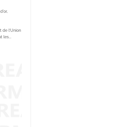
 d'or
,
t de l’Union
 les...