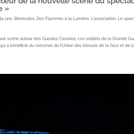
œur de la nouvelle scène du spectac
e »
 la une
,
Bénévoles
,
Des Flammes à la Lumière
,
L'association
,
Le spec
une scène autour des Gueules Cassées, ces soldats de la Grande Gu
ui a bénéficié du mécénat de l’Union des blessés de la face et de la