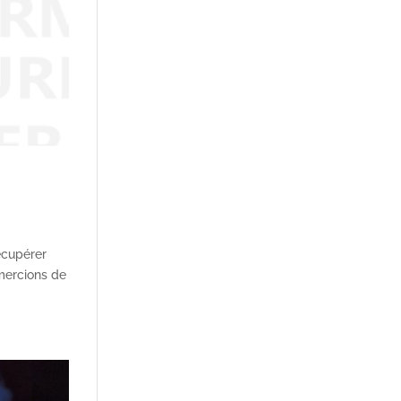
écupérer
emercions de