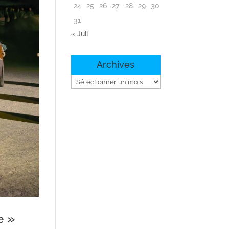
24
25
26
27
28
29
30
31
« Juil
Archives
Archives
e »