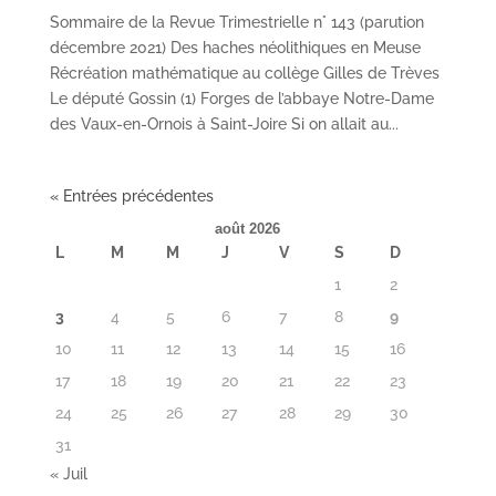
Sommaire de la Revue Trimestrielle n° 143 (parution
décembre 2021) Des haches néolithiques en Meuse
Récréation mathématique au collège Gilles de Trèves
Le député Gossin (1) Forges de l’abbaye Notre-Dame
des Vaux-en-Ornois à Saint-Joire Si on allait au...
« Entrées précédentes
août 2026
L
M
M
J
V
S
D
1
2
3
4
5
6
7
8
9
10
11
12
13
14
15
16
17
18
19
20
21
22
23
24
25
26
27
28
29
30
31
« Juil