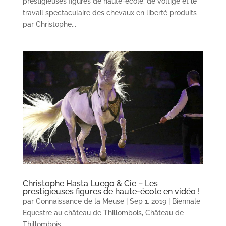
prestigieuses figures de haute-école, de voltige et le
travail spectaculaire des chevaux en liberté produits
par Christophe...
Christophe Hasta Luego & Cie – Les
prestigieuses figures de haute-école en vidéo !
par
Connaissance de la Meuse
|
Sep 1, 2019
|
Biennale
Equestre au château de Thillombois
,
Château de
Thillombois