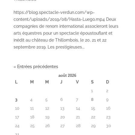
https://blog.spectacle-verdun.com/wp-
content/uploads/2019/08/Hasta-Luego.mp4 Deux
compagnies de renom international associeront leurs
arts équestres pour un spectacle époustouflant et
inédit au château de Thillombois, le 20, 21 et 22
septembre 2019. Les prestigieuses...
« Entrées précédentes
août 2026
L
M
M
J
V
S
D
1
2
3
4
5
6
7
8
9
10
11
12
13
14
15
16
17
18
19
20
21
22
23
24
25
26
27
28
29
30
31