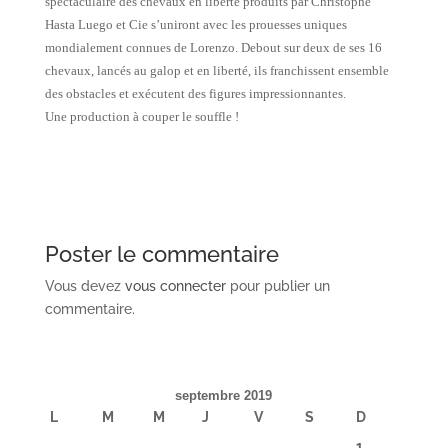
spectaculaire des chevaux en liberté produits par
Christophe
Hasta Luego et Cie s’uniront avec les prouesses uniques
mondialement connues de Lorenzo. Debout sur deux de ses 16
chevaux, lancés au galop et en liberté, ils franchissent ensemble
des obstacles et exécutent des figures impressionnantes.
Une production à couper le souffle !
Poster le commentaire
Vous devez
vous connecter
pour publier un
commentaire.
septembre 2019
L
M
M
J
V
S
D
1