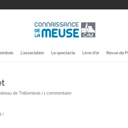
lombois
L'association
Le spectacle
Livre d'or
Revue de P
et
hâteau de Thillombois
|
1 commentaire
t !