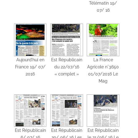
Télématin 19/
07/ 16
Aujourd’hui en
Est Républicain
La France
France 19/ 07/
du 22/07/16
Agricole n°3650
2016
« complet »
01/07/2016 Le
Mag
Est Républicain
Est Républicain
Est Républicain
6/ 07/ 16
29/ 06/ 16 Les
le 21/06/ 16 Le