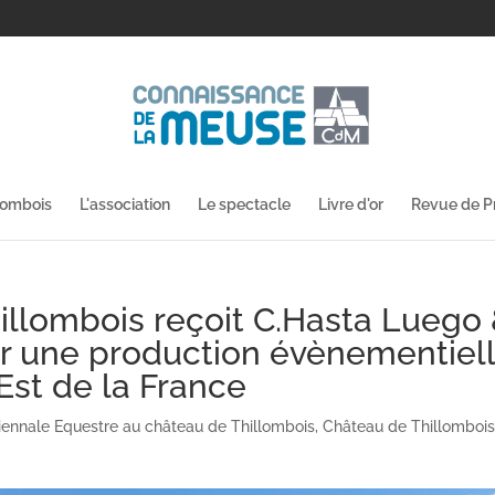
lombois
L'association
Le spectacle
Livre d'or
Revue de P
hillombois reçoit C.Hasta Luego 
ur une production évènementiel
Est de la France
iennale Equestre au château de Thillombois
,
Château de Thillomboi