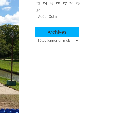
23
24
25
26
27
28
29
30
« Août
Oct »
Archives
Archives