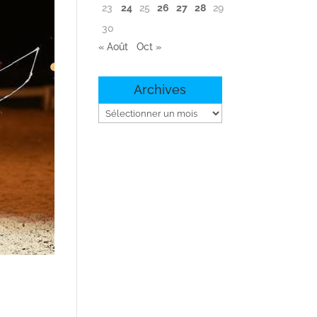
23
24
25
26
27
28
29
30
« Août
Oct »
Archives
Archives