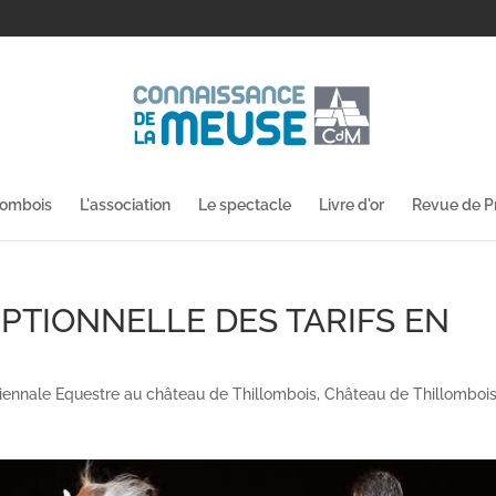
lombois
L'association
Le spectacle
Livre d'or
Revue de P
PTIONNELLE DES TARIFS EN
iennale Equestre au château de Thillombois
,
Château de Thillomboi