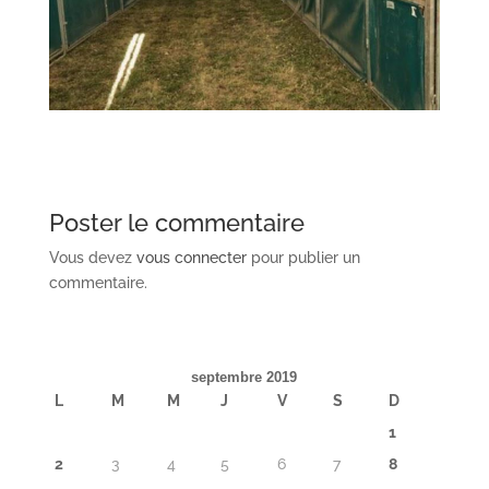
Poster le commentaire
Vous devez
vous connecter
pour publier un
commentaire.
septembre 2019
L
M
M
J
V
S
D
1
2
3
4
5
6
7
8