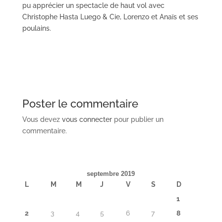
pu apprécier un spectacle de haut vol avec
Christophe Hasta Luego & Cie, Lorenzo et Anaïs et ses
poulains.
Poster le commentaire
Vous devez
vous connecter
pour publier un
commentaire.
septembre 2019
L
M
M
J
V
S
D
1
2
3
4
5
6
7
8