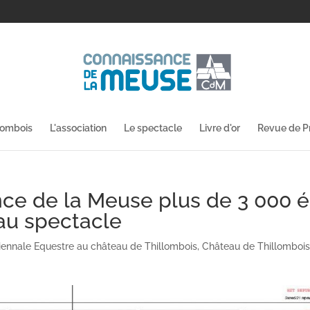
lombois
L'association
Le spectacle
Livre d'or
Revue de P
nce de la Meuse plus de 3 000 
au spectacle
iennale Equestre au château de Thillombois
,
Château de Thillomboi