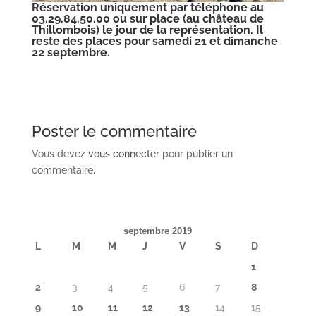
Réservation uniquement par téléphone au
03.29.84.50.00 ou sur place (au château de
Thillombois) le jour de la représentation. Il
reste des places pour samedi 21 et dimanche
22 septembre.
Poster le commentaire
Vous devez
vous connecter
pour publier un
commentaire.
septembre 2019
L
M
M
J
V
S
D
1
2
3
4
5
6
7
8
9
10
11
12
13
14
15