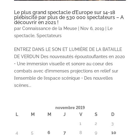
Le plus grand spectacle d’Europe sur 14-18
plébiscité par plus de 530 000 spectateurs – A
découvrir en 2021 !
par
Connaissance de la Meuse
|
Nov 6, 2019
|
Le
spectacle
,
Spectateurs
ENTREZ DANS LE SON ET LUMIÈRE DE LA BATAILLE
DE VERDUN Des nouveautés époustouflantes en 2020
• Une immersion visuelle et sonore au coeur des
combats avec d’immenses projections en relief sur
l’ensemble de l’espace scénique • Des nouvelles
scènes...
novembre 2019
L
M
M
J
V
S
D
1
2
3
4
5
6
7
8
9
10