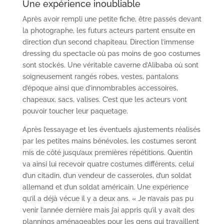
Une expérience inoubliable
Après avoir rempli une petite fiche, être passés devant
la photographe, les futurs acteurs partent ensuite en
direction d’un second chapiteau. Direction l’immense
dressing du spectacle où pas moins de 900 costumes
sont stockés. Une véritable caverne d’Alibaba où sont
soigneusement rangés robes, vestes, pantalons
d’époque ainsi que d’innombrables accessoires,
chapeaux, sacs, valises. C’est que les acteurs vont
pouvoir toucher leur paquetage.
Après l’essayage et les éventuels ajustements réalisés
par les petites mains bénévoles, les costumes seront
mis de côté jusqu’aux premières répétitions. Quentin
va ainsi lui recevoir quatre costumes différents, celui
d’un citadin, d’un vendeur de casseroles, d’un soldat
allemand et d’un soldat américain. Une expérience
qu’il a déjà vécue il y a deux ans. « Je n’avais pas pu
venir l’année dernière mais j’ai appris qu’il y avait des
plannings aménageables pour les gens qui travaillent