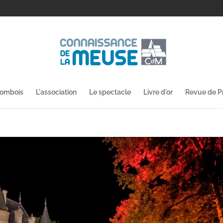
lombois
L'association
Le spectacle
Livre d'or
Revue de P