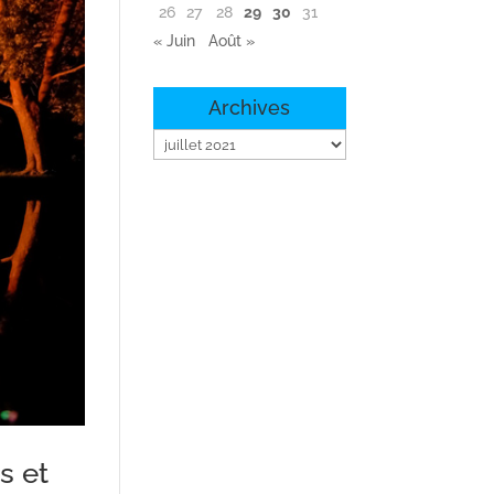
26
27
28
29
30
31
« Juin
Août »
Archives
Archives
s et