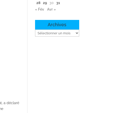
28
29
30
31
« Fév
Avr »
Archives
Archives
t, a déclaré
une