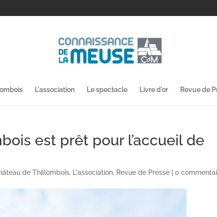
lombois
L'association
Le spectacle
Livre d'or
Revue de P
ois est prêt pour l’accueil de
hâteau de Thillombois
,
L'association
,
Revue de Presse
|
0 commentai