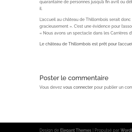
quarantaine de personnes jusqu’à fin avril ou d
il.
L’accueil au château de Thillombois serait donc
gracieusement ». C’est une évidence pour l’asso
« Nous avons un spectacle dans les Carrières d
Le château de Thillombois est prêt pour l’accuei
Poster le commentaire
Vous devez
vous connecter
pour publier un co
Design de
Elegant Themes
| Propulsé par
Word