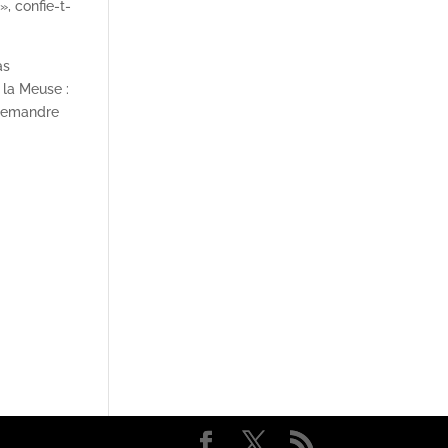
, confie-t-
as
 la Meuse :
 Demandre