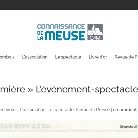
lombois
L'association
Le spectacle
Livre d'or
Revue de P
umière » L’événement-spectacl
énévoles
,
L'association
,
Le spectacle
,
Revue de Presse
|
0 commenta