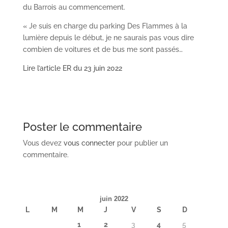
du Barrois au commencement.
« Je suis en charge du parking Des Flammes à la
lumière depuis le début, je ne saurais pas vous dire
combien de voitures et de bus me sont passés…
Lire l’article ER du 23 juin 2022
Poster le commentaire
Vous devez
vous connecter
pour publier un
commentaire.
juin 2022
L
M
M
J
V
S
D
1
2
3
4
5