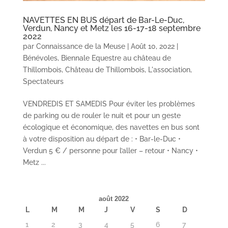
NAVETTES EN BUS départ de Bar-Le-Duc,
Verdun, Nancy et Metz les 16-17-18 septembre
2022
par
Connaissance de la Meuse
|
Août 10, 2022
|
Bénévoles
,
Biennale Equestre au château de
Thillombois
,
Château de Thillombois
,
L'association
,
Spectateurs
VENDREDIS ET SAMEDIS Pour éviter les problèmes
de parking ou de rouler le nuit et pour un geste
écologique et économique, des navettes en bus sont
à votre disposition au départ de : • Bar-le-Duc •
Verdun 5 € / personne pour l’aller – retour • Nancy •
Metz ...
août 2022
L
M
M
J
V
S
D
1
2
3
4
5
6
7