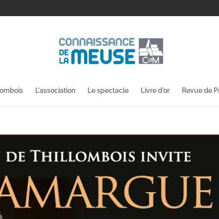
lombois
L'association
Le spectacle
Livre d'or
Revue de P