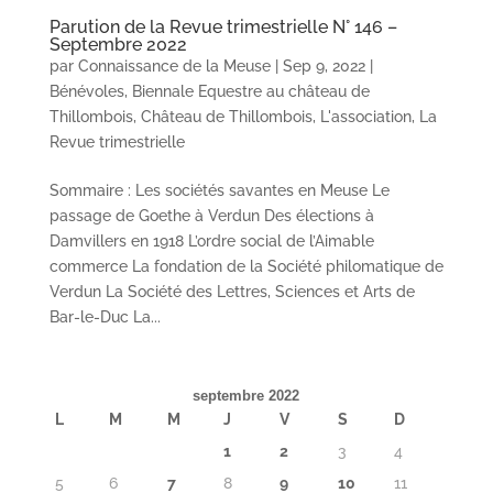
Parution de la Revue trimestrielle N° 146 –
Septembre 2022
par
Connaissance de la Meuse
|
Sep 9, 2022
|
Bénévoles
,
Biennale Equestre au château de
Thillombois
,
Château de Thillombois
,
L'association
,
La
Revue trimestrielle
Sommaire : Les sociétés savantes en Meuse Le
passage de Goethe à Verdun Des élections à
Damvillers en 1918 L’ordre social de l’Aimable
commerce La fondation de la Société philomatique de
Verdun La Société des Lettres, Sciences et Arts de
Bar-le-Duc La...
septembre 2022
L
M
M
J
V
S
D
1
2
3
4
5
6
7
8
9
10
11