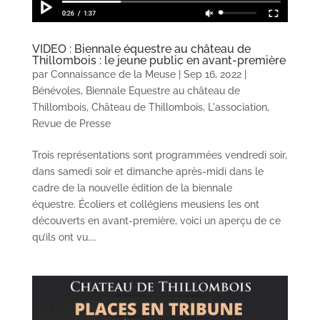
VIDEO : Biennale équestre au château de
Thillombois : le jeune public en avant-première
par
Connaissance de la Meuse
|
Sep 16, 2022
|
Bénévoles
,
Biennale Equestre au château de
Thillombois
,
Château de Thillombois
,
L'association
,
Revue de Presse
Trois représentations sont programmées vendredi soir,
dans samedi soir et dimanche après-midi dans le
cadre de la nouvelle édition de la biennale
équestre. Écoliers et collégiens meusiens les ont
découverts en avant-première, voici un aperçu de ce
qu’ils ont vu....