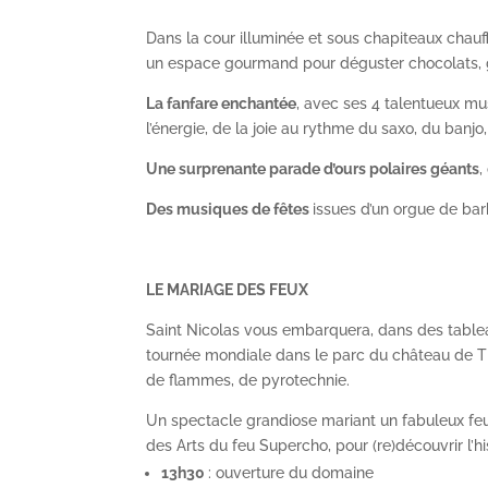
Dans la cour illuminée et sous chapiteaux chauffé
un espace gourmand pour déguster chocolats, ga
La fanfare enchantée
, avec ses 4 talentueux mu
l’énergie, de la joie au rythme du saxo, du banj
Une surprenante parade d’ours polaires géants
,
Des musiques de fêtes
issues d’un orgue de ba
LE MARIAGE DES FEUX
Saint Nicolas vous embarquera, dans des tableaux
tournée mondiale dans le parc du château de T
de flammes, de pyrotechnie.
Un spectacle grandiose mariant un fabuleux feu 
des Arts du feu Supercho, pour (re)découvrir l’h
13h30
: ouverture du domaine