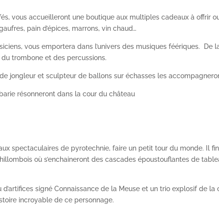
s, vous accueilleront une boutique aux multiples cadeaux à offrir ou à
ufres, pain d’épices, marrons, vin chaud…
siciens, vous emportera dans l’univers des musiques féériques. De la
o, du trombone et des percussions.
 de jongleur et sculpteur de ballons sur échasses les accompagnero
rbarie résonneront dans la cour du château
 spectaculaires de pyrotechnie, faire un petit tour du monde. Il fin
hillombois où s’enchaineront des cascades époustouflantes de table
d’artifices signé Connaissance de la Meuse et un trio explosif de l
istoire incroyable de ce personnage.