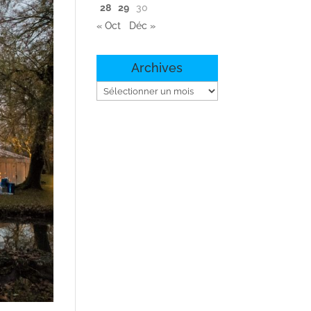
28
29
30
« Oct
Déc »
Archives
Archives