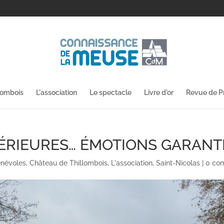
lombois
L'association
Le spectacle
Livre d'or
Revue de P
TÉRIEURES… ÉMOTIONS GARANT
névoles
,
Château de Thillombois
,
L'association
,
Saint-Nicolas
|
0 co