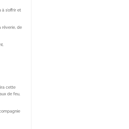
 s’offrir et
 rêverie, de
nt.
ira cette
aux de feu,
a compagnie