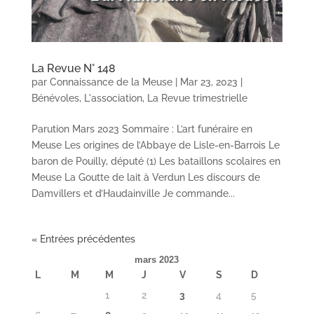
La Revue N° 148
par
Connaissance de la Meuse
|
Mar 23, 2023
|
Bénévoles
,
L'association
,
La Revue trimestrielle
Parution Mars 2023 Sommaire : L’art funéraire en
Meuse Les origines de l’Abbaye de Lisle-en-Barrois Le
baron de Pouilly, député (1) Les bataillons scolaires en
Meuse La Goutte de lait à Verdun Les discours de
Damvillers et d’Haudainville Je commande...
« Entrées précédentes
mars 2023
L
M
M
J
V
S
D
1
2
3
4
5