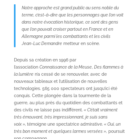
Notre approche est grand public au sens noble du
terme, c’est-à-dire que les personnages que l’on voit
dans notre évocation historique, ce sont des gens
que l’on pouvait croiser partout en France et en
Allemagne parmi les combattants et les civils
Jean-Luc Demandre
metteur en scène.
Depuis sa création en 1996 par
l’association
Connaissance de la Meuse
,
Des flammes à
la lumière
n’a cessé de se renouveler, avec de
nouveaux tableaux et l’utilisation de nouvelles
technologies. 565 000 spectateurs ont jusqu’ici été
conquis. Cette plongée dans la tourmente de la
guerre, au plus près du quotidien des combattants et
des civils ne laisse pas indifférent.
« C’était vraiment
très émouvant, très impressionnant, je suis sans
voix »,
témoigne une spectatrice admirative.
« Oui, un
très bon moment et quelques larmes versées »,
poursuit
son compagnon.