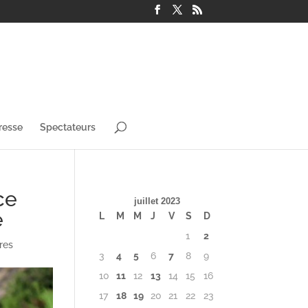
resse
Spectateurs
ce
juillet 2023
e
L
M
M
J
V
S
D
1
2
res
3
4
5
6
7
8
9
10
11
12
13
14
15
16
17
18
19
20
21
22
23