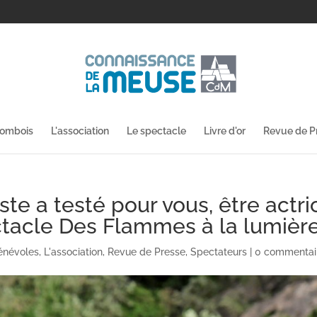
lombois
L'association
Le spectacle
Livre d'or
Revue de P
ste a testé pour vous, être actri
ctacle Des Flammes à la lumièr
énévoles
,
L'association
,
Revue de Presse
,
Spectateurs
|
0 commentai