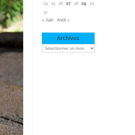
24
25
26
27
28
29
30
31
« Juin
Août »
Archives
Archives