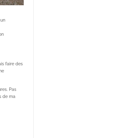
 un
on
is faire des
ne
ures. Pas
ifs de ma