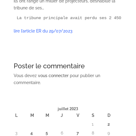
ils ont rangé un millier de projecteurs, déshabillé la
tribune de ses…
La tribune principale avait perdu ses 2 450 siège
lire l’article ER du 29/07/2023
Poster le commentaire
Vous devez
vous connecter
pour publier un
commentaire.
juillet 2023
L
M
M
J
V
S
D
1
2
3
4
5
6
7
8
9