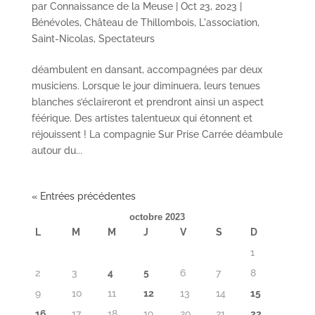
par
Connaissance de la Meuse
|
Oct 23, 2023
|
Bénévoles
,
Château de Thillombois
,
L'association
,
Saint-Nicolas
,
Spectateurs
déambulent en dansant, accompagnées par deux
musiciens. Lorsque le jour diminuera, leurs tenues
blanches s’éclaireront et prendront ainsi un aspect
féérique. Des artistes talentueux qui étonnent et
réjouissent ! La compagnie Sur Prise Carrée déambule
autour du...
« Entrées précédentes
octobre 2023
L
M
M
J
V
S
D
1
2
3
4
5
6
7
8
9
10
11
12
13
14
15
16
17
18
19
20
21
22