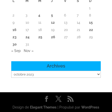
L
M
M
J
V
S
D
1
2
3
4
5
6
7
8
9
10
11
12
13
14
15
16
17
18
19
20
21
22
23
24
25
26
27
28
29
30
31
« Sep
Nov »
Archives
Archives
Design de
Elegant Themes
| Propulsé par
WordPress