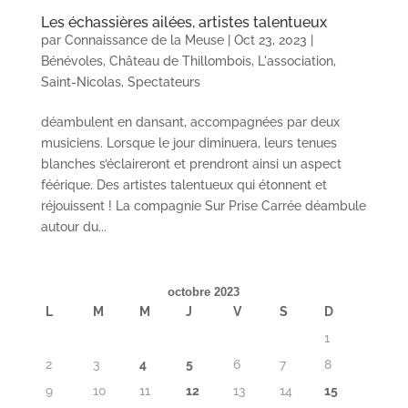
Les échassières ailées, artistes talentueux
par
Connaissance de la Meuse
|
Oct 23, 2023
|
Bénévoles
,
Château de Thillombois
,
L'association
,
Saint-Nicolas
,
Spectateurs
déambulent en dansant, accompagnées par deux
musiciens. Lorsque le jour diminuera, leurs tenues
blanches s’éclaireront et prendront ainsi un aspect
féérique. Des artistes talentueux qui étonnent et
réjouissent ! La compagnie Sur Prise Carrée déambule
autour du...
octobre 2023
L
M
M
J
V
S
D
1
2
3
4
5
6
7
8
9
10
11
12
13
14
15