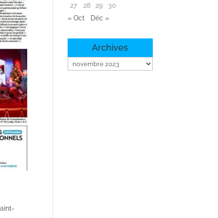
27
28
29
30
« Oct
Déc »
Archives
Archives
aint-