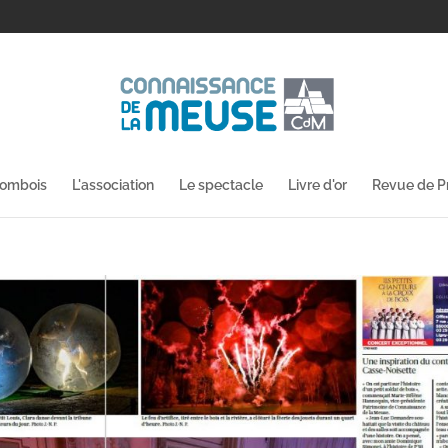
lombois
L'association
Le spectacle
Livre d'or
Revue de P