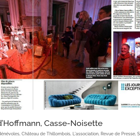
 d’Hoffmann, Casse-Noisette
Bénévoles
,
Château de Thillombois
,
L'association
,
Revue de Presse
,
S