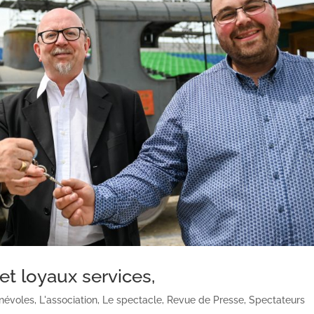
t loyaux services,
névoles
,
L'association
,
Le spectacle
,
Revue de Presse
,
Spectateurs