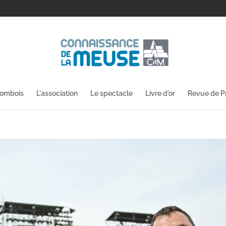
lombois
L'association
Le spectacle
Livre d'or
Revue de P