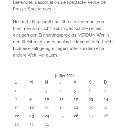
Bénévoles
,
L'association
,
Le spectacle
,
Revue de
Presse
,
Spectateurs
Hunderte Ehrenamtliche führen bei Verdun „Von
Flammen zum Licht“ auf. In den Kulissen eines
einzigartigen Erinnerungsprojekts. VERDUN Wer in
den Steinbruch von Haudainville kommt, betritt nicht
bloß eine still gelegte Lagerstätte, sondern eine
andere Welt. Vor allem...
juillet 2024
L
M
M
J
V
S
D
1
2
3
4
5
6
7
8
9
10
11
12
13
14
15
16
17
18
19
20
21
22
23
24
25
26
27
28
29
30
31