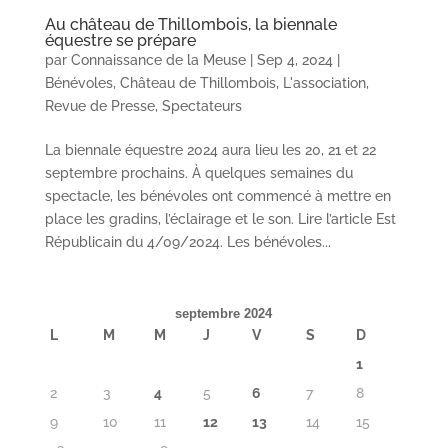
Au château de Thillombois, la biennale
équestre se prépare
par
Connaissance de la Meuse
|
Sep 4, 2024
|
Bénévoles
,
Château de Thillombois
,
L'association
,
Revue de Presse
,
Spectateurs
La biennale équestre 2024 aura lieu les 20, 21 et 22
septembre prochains. À quelques semaines du
spectacle, les bénévoles ont commencé à mettre en
place les gradins, l’éclairage et le son. Lire l’article Est
Républicain du 4/09/2024. Les bénévoles...
septembre 2024
L
M
M
J
V
S
D
1
2
3
4
5
6
7
8
9
10
11
12
13
14
15